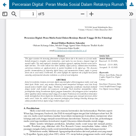
Perceraian Digital: Peran Media Sosial Dalam Retaknya Rumah Tangga Di Era Teknologi